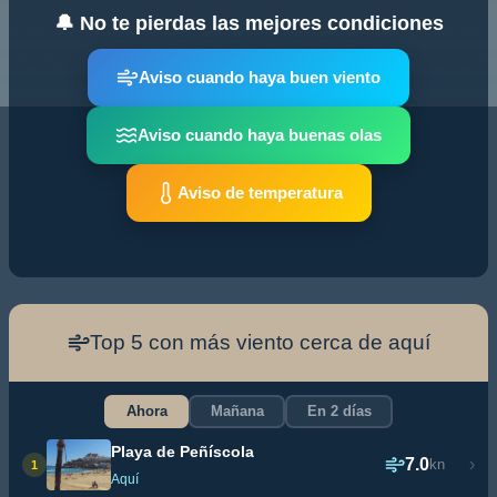
🔔 No te pierdas las mejores condiciones
Aviso cuando haya buen viento
Aviso cuando haya buenas olas
Aviso de temperatura
Top 5 con más viento cerca de aquí
Ahora
Mañana
En 2 días
Playa de Peñíscola
7.0
›
kn
1
Aquí