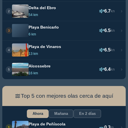
Delta del Ebro
6.7
›
kn
2
54 km
Playa Benicarlo
6.5
›
kn
3
6 km
Playa de Vinaros
6.5
›
kn
4
13 km
Alcossebre
6.4
›
kn
5
16 km
Top 5 con mejores olas cerca de aquí
Ahora
Mañana
En 2 días
Playa de Peñíscola
0.3
›
m
1