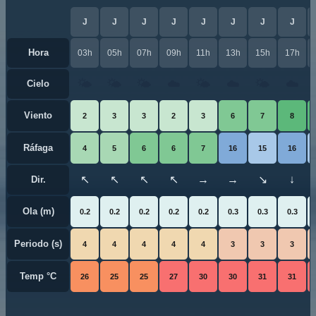
J
J
J
J
J
J
J
J
Hora
03h
05h
07h
09h
11h
13h
15h
17h
🌤️
🌤️
🌤️
☁️
🌤️
☁️
🌤️
☁️
Cielo
Viento
2
3
3
2
3
6
7
8
Ráfaga
4
5
6
6
7
16
15
16
↖
↖
↖
↖
→
→
↘
↓
Dir.
Ola (m)
0.2
0.2
0.2
0.2
0.2
0.3
0.3
0.3
Periodo (s)
4
4
4
4
4
3
3
3
Temp °C
26
25
25
27
30
30
31
31