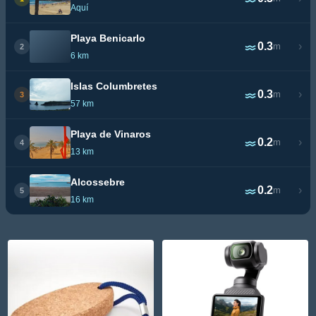
Aquí
Playa Benicarlo
0.3
›
m
2
6 km
Islas Columbretes
0.3
›
m
3
57 km
Playa de Vinaros
0.2
›
m
4
13 km
Alcossebre
0.2
›
m
5
16 km