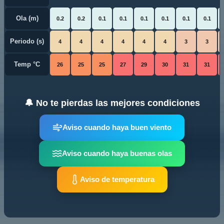
Ola (m)
0.2
0.2
0.1
0.1
0.1
0.1
0.1
0.1
Periodo (s)
4
4
4
4
4
4
3
3
Temp °C
26
25
25
27
29
30
31
31
🔔 No te pierdas las mejores condiciones
Aviso cuando haya buen viento
Aviso cuando haya buenas olas
Aviso de temperatura