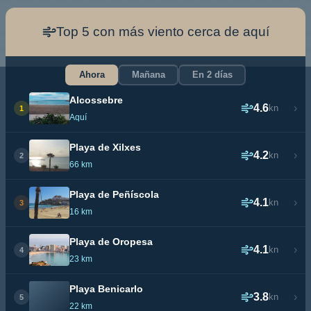
Top 5 con más viento cerca de aquí
Ahora
Mañana
En 2 días
Alcossebre
4.6
›
kn
1
Aquí
Playa de Xilxes
4.2
›
kn
2
66 km
Playa de Peñíscola
4.1
›
kn
3
16 km
Playa de Oropesa
4.1
›
kn
4
23 km
Playa Benicarlo
3.8
›
kn
5
22 km