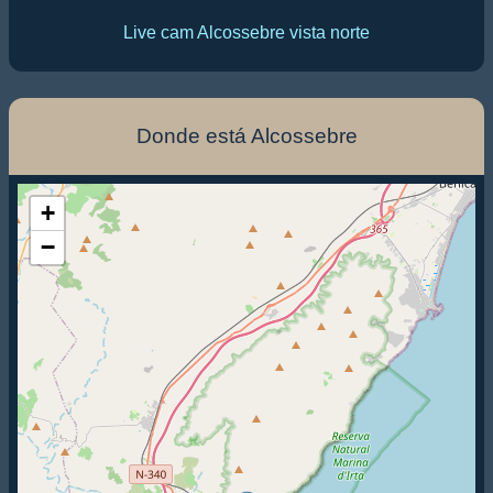
Live cam Alcossebre vista norte
Donde está Alcossebre
+
−