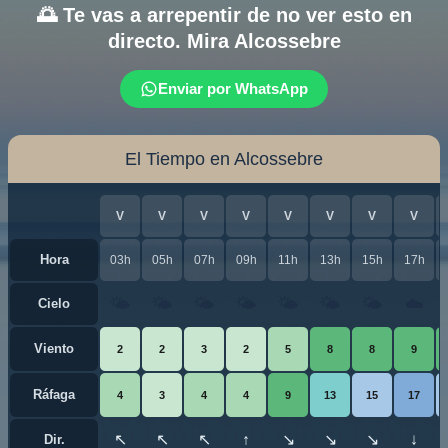
🌅 Te vas a arrepentir de no ver esto en
directo. Mira Alcossebre
Enviar por WhatsApp
El Tiempo en Alcossebre
V
V
V
V
V
V
V
V
Hora
03h
05h
07h
09h
11h
13h
15h
17h
🌤️
🌤️
🌤️
🌤️
🌤️
🌤️
🌤️
☁️
Cielo
Viento
2
2
3
2
5
8
8
9
Ráfaga
4
3
4
4
9
13
15
17
↖
↖
↖
↑
↘
↘
↘
↓
Dir.