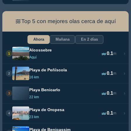
Top 5 con mejores olas cerca de aquí
Ahora
Mañana
En 2 días
Alcossebre
0.1
›
m
1
Aquí
Playa de Peñíscola
0.1
›
m
2
16 km
Playa Benicarlo
0.1
›
m
3
22 km
Playa de Oropesa
0.1
›
m
4
23 km
Playa de Benicassim