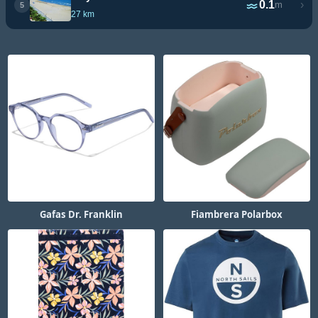
0.1
›
m
5
27 km
Gafas Dr. Franklin
Fiambrera Polarbox